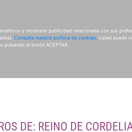
O
NOVEDADES
NOTICIAS
CONÓCENOS
analíticos y mostrarle publicidad relacionada con sus prefer
tados).
Consulte nuestra política de cookies.
Usted puede co
s pulsando el botón ACEPTAR.
ROS DE: REINO DE CORDELI