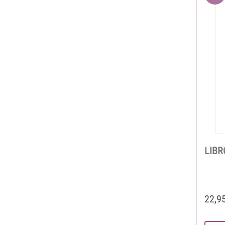
LIBR
22,9