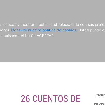
O
NOVEDADES
NOTICIAS
CONÓCENOS
analíticos y mostrarle publicidad relacionada con sus prefer
tados).
Consulte nuestra política de cookies.
Usted puede co
s pulsando el botón ACEPTAR.
26 CUENTOS DE
[Consult