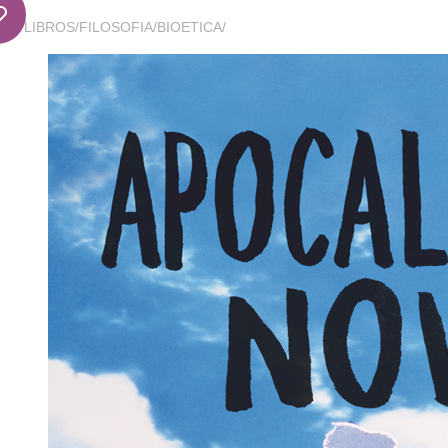
LIBROS
/
FILOSOFIA
/
BIOETICA
/