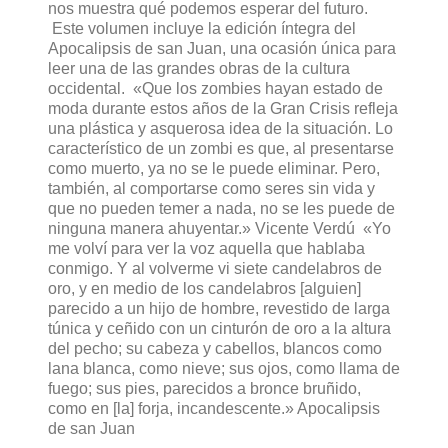
nos muestra qué podemos esperar del futuro.
Este volumen incluye la edición íntegra del
Apocalipsis de san Juan, una ocasión única para
leer una de las grandes obras de la cultura
occidental. «Que los zombies hayan estado de
moda durante estos años de la Gran Crisis refleja
una plástica y asquerosa idea de la situación. Lo
característico de un zombi es que, al presentarse
como muerto, ya no se le puede eliminar. Pero,
también, al comportarse como seres sin vida y
que no pueden temer a nada, no se les puede de
ninguna manera ahuyentar.» Vicente Verdú «Yo
me volví para ver la voz aquella que hablaba
conmigo. Y al volverme vi siete candelabros de
oro, y en medio de los candelabros [alguien]
parecido a un hijo de hombre, revestido de larga
túnica y ceñido con un cinturón de oro a la altura
del pecho; su cabeza y cabellos, blancos como
lana blanca, como nieve; sus ojos, como llama de
fuego; sus pies, parecidos a bronce bruñido,
como en [la] forja, incandescente.» Apocalipsis
de san Juan