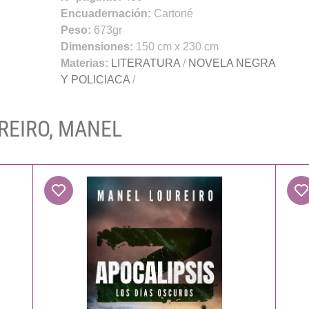
Encuadernación:
Cartoné
Peso:
673gr
Dimensiones:
150 cm x 230 cm
Materias:
LITERATURA
/
NOVELA NEGRA
Y POLICIACA
/
UREIRO, MANEL