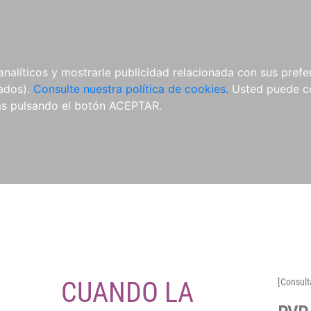
O
NOVEDADES
NOTICIAS
CONÓCENOS
analíticos y mostrarle publicidad relacionada con sus prefer
tados).
Consulte nuestra política de cookies.
Usted puede co
s pulsando el botón ACEPTAR.
CUANDO LA
[Consult