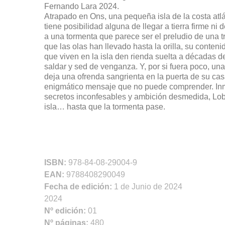
Fernando Lara 2024.
Atrapado en Ons, una pequeña isla de la costa atl
tiene posibilidad alguna de llegar a tierra firme ni
a una tormenta que parece ser el preludio de una 
que las olas han llevado hasta la orilla, su conten
que viven en la isla den rienda suelta a décadas de
saldar y sed de venganza. Y, por si fuera poco, un
deja una ofrenda sangrienta en la puerta de su cas
enigmático mensaje que no puede comprender. Inme
secretos inconfesables y ambición desmedida, Lobe
isla… hasta que la tormenta pase.
ISBN:
978-84-08-29004-9
EAN:
9788408290049
Fecha de edición:
1 de Junio de 2024
2024
Nº edición:
01
Nº páginas:
480