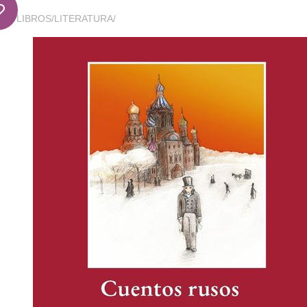
LIBROS
/
LITERATURA
/