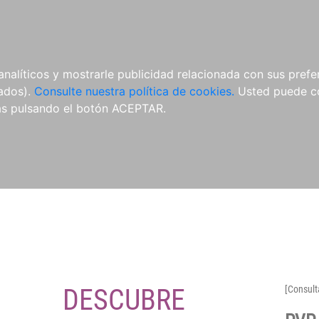
O
NOVEDADES
NOTICIAS
CONÓCENOS
analíticos y mostrarle publicidad relacionada con sus prefer
tados).
Consulte nuestra política de cookies.
Usted puede co
s pulsando el botón ACEPTAR.
DESCUBRE
[Consult