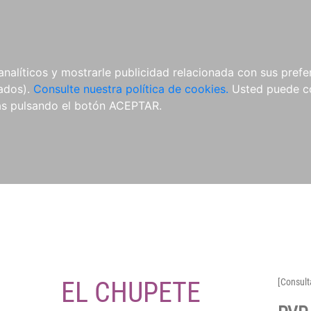
O
NOVEDADES
NOTICIAS
CONÓCENOS
analíticos y mostrarle publicidad relacionada con sus prefer
tados).
Consulte nuestra política de cookies.
Usted puede co
s pulsando el botón ACEPTAR.
EL CHUPETE
[Consult