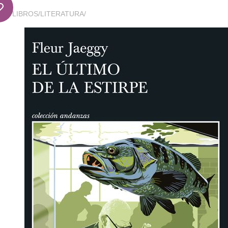
LIBROS
/
LITERATURA
/