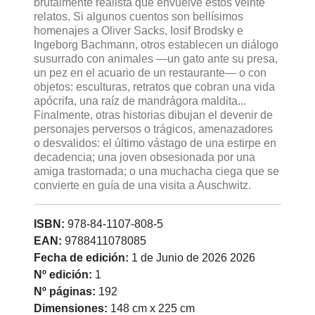
brutalmente realista que envuelve estos veinte
relatos. Si algunos cuentos son bellísimos
homenajes a Oliver Sacks, Iosif Brodsky e
Ingeborg Bachmann, otros establecen un diálogo
susurrado con animales —un gato ante su presa,
un pez en el acuario de un restaurante— o con
objetos: esculturas, retratos que cobran una vida
apócrifa, una raíz de mandrágora maldita...
Finalmente, otras historias dibujan el devenir de
personajes perversos o trágicos, amenazadores
o desvalidos: el último vástago de una estirpe en
decadencia; una joven obsesionada por una
amiga trastornada; o una muchacha ciega que se
convierte en guía de una visita a Auschwitz.
ISBN:
978-84-1107-808-5
EAN:
9788411078085
Fecha de edición:
1 de Junio de 2026 2026
Nº edición:
1
Nº páginas:
192
Dimensiones:
148 cm x 225 cm