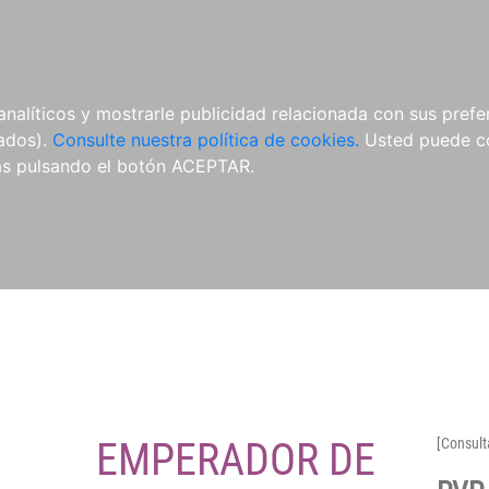
O
NOVEDADES
NOTICIAS
CONÓCENOS
analíticos y mostrarle publicidad relacionada con sus prefer
tados).
Consulte nuestra política de cookies.
Usted puede co
s pulsando el botón ACEPTAR.
EMPERADOR DE
[Consult