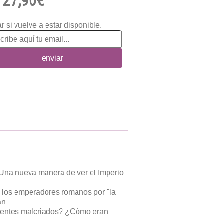
27,90€
r si vuelve a estar disponible.
enviar
Una nueva manera de ver el Imperio
de los emperadores romanos por "la
an
escentes malcriados? ¿Cómo eran