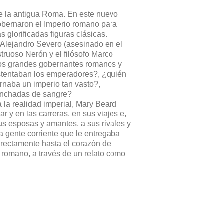
de la antigua Roma. En este nuevo
obernaron el Imperio romano para
 glorificadas figuras clásicas.
 Alejandro Severo (asesinado en el
struoso Nerón y el filósofo Marco
e los grandes gobernantes romanos y
stentaban los emperadores?, ¿quién
rnaba un imperio tan vasto?,
anchadas de sangre?
la realidad imperial, Mary Beard
 y en las carreras, en sus viajes e,
sus esposas y amantes, a sus rivales y
la gente corriente que le entregaba
irectamente hasta el corazón de
 romano, a través de un relato como