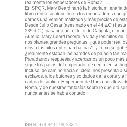
realmente los emperadores de Roma?
En SPQR, Mary Beard narró la historia milenaria 
libro centra su atención en los emperadores que g
darnos una versión matizada y más precisa de estas
Desde Julio César (asesinado en el 44 a.C.) hasta
235 d.C.), pasando por el loco de Calígula, el mon
Aurelio, Mary Beard recorre la vida y los mitos d
nos plantea grandes preguntas: ¿qué poder real o
movía los hilos entre bambalinas?, ¿cómo se gobe
¿realmente estaban las paredes de palacio tan m
Para darnos respuesta y acercarnos un poco más a 
sigue los pasos del emperador de cerca: en su hogar
incluso, de camino hacia el cielo; nos presenta a 
esclavos, a los bufones y soldados de la corte y a 
cartas de súplica. Emperador de Roma nos lleva d
Roma, y de nuestras fantasías sobre lo que era ser
nunca antes se había contado.
ISBN:
978-84-9199-582-1