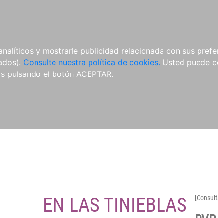
O
NOVEDADES
NOTICIAS
CONÓCENOS
analíticos y mostrarle publicidad relacionada con sus prefer
tados).
Consulte nuestra política de cookies.
Usted puede co
s pulsando el botón ACEPTAR.
EN LAS TINIEBLAS
[Consult