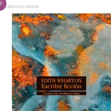
LIBROS
/
FILOSOFIA
/