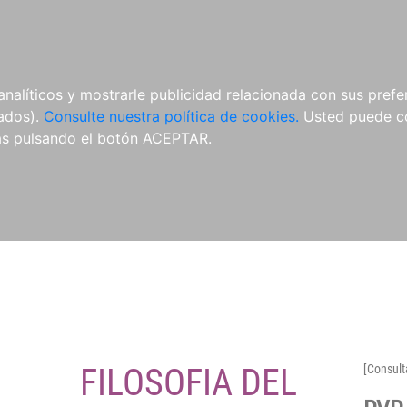
O
NOVEDADES
NOTICIAS
CONÓCENOS
analíticos y mostrarle publicidad relacionada con sus prefer
tados).
Consulte nuestra política de cookies.
Usted puede co
s pulsando el botón ACEPTAR.
FILOSOFIA DEL
[Consult