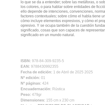
lo que se da a entender; sobre las metáforas, o so
los colores, o para hablar sobre entidades de ficci
ello depende de intenciones, convenciones, normas 
factores contextuales; sobre cómo el habla tiene u
cómo incluye elementos expresivos, y cómo el pro
opresivo. Y se ocupa también de la cuestión fund
significado, cosas que son capaces de representar o
significado en un mundo natural.
ISBN:
978-84-309-9235-5
EAN:
9788430992355
Fecha de edición:
1 de Abril de 2025 2025
Nº edición:
01
Nº páginas:
424
Encuadernación:
Rústica
Peso:
479gr
Dimensiones:
155 cm x 230 cm