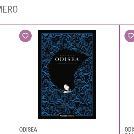
OMERO
ODISEA
ODI