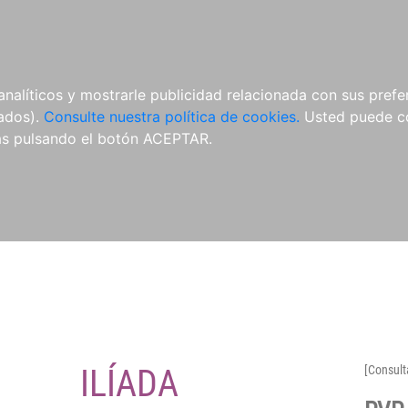
O
NOVEDADES
NOTICIAS
CONÓCENOS
analíticos y mostrarle publicidad relacionada con sus prefer
tados).
Consulte nuestra política de cookies.
Usted puede co
s pulsando el botón ACEPTAR.
ILÍADA
[Consult