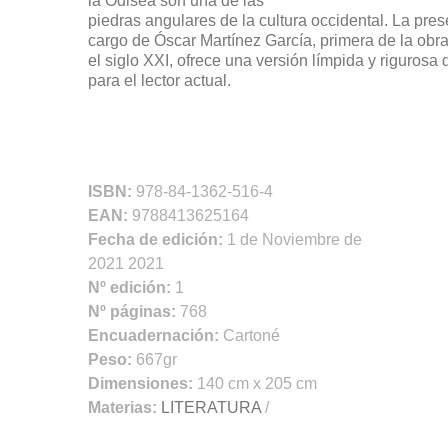
la Odisea son una de las
piedras angulares de la cultura occidental. La prese
cargo de Óscar Martínez García, primera de la obra
el siglo XXI, ofrece una versión límpida y rigurosa 
para el lector actual.
ISBN:
978-84-1362-516-4
EAN:
9788413625164
Fecha de edición:
1 de Noviembre de
2021 2021
Nº edición:
1
Nº páginas:
768
Encuadernación:
Cartoné
Peso:
667gr
Dimensiones:
140 cm x 205 cm
Materias:
LITERATURA
/