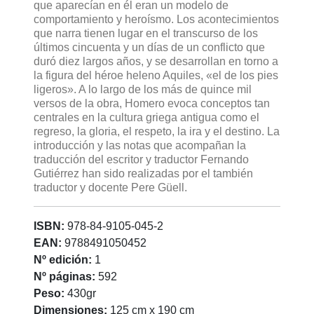
que aparecían en él eran un modelo de
comportamiento y heroísmo. Los acontecimientos
que narra tienen lugar en el transcurso de los
últimos cincuenta y un días de un conflicto que
duró diez largos años, y se desarrollan en torno a
la figura del héroe heleno Aquiles, «el de los pies
ligeros». A lo largo de los más de quince mil
versos de la obra, Homero evoca conceptos tan
centrales en la cultura griega antigua como el
regreso, la gloria, el respeto, la ira y el destino. La
introducción y las notas que acompañan la
traducción del escritor y traductor Fernando
Gutiérrez han sido realizadas por el también
traductor y docente Pere Güell.
ISBN:
978-84-9105-045-2
EAN:
9788491050452
Nº edición:
1
Nº páginas:
592
Peso:
430gr
Dimensiones:
125 cm x 190 cm