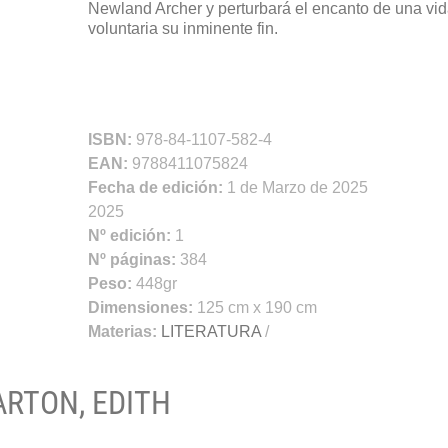
Newland Archer y perturbará el encanto de una vi
voluntaria su inminente fin.
ISBN:
978-84-1107-582-4
EAN:
9788411075824
Fecha de edición:
1 de Marzo de 2025
2025
Nº edición:
1
Nº páginas:
384
Peso:
448gr
Dimensiones:
125 cm x 190 cm
Materias:
LITERATURA
/
ARTON, EDITH