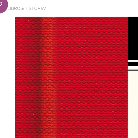
LIBROS
/
HISTORIA
/