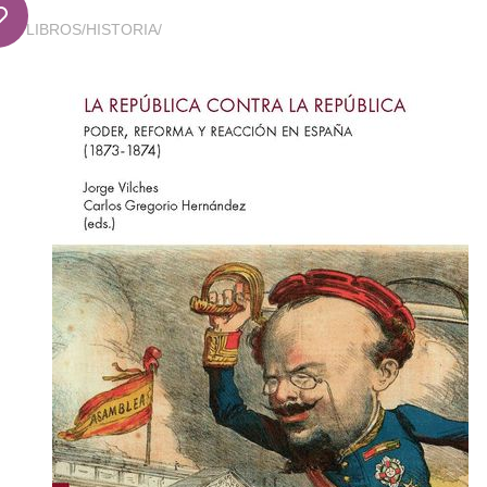
LIBROS
/
HISTORIA
/