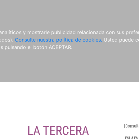
O
NOVEDADES
NOTICIAS
CONÓCENOS
analíticos y mostrarle publicidad relacionada con sus prefer
tados).
Consulte nuestra política de cookies.
Usted puede co
s pulsando el botón ACEPTAR.
LA TERCERA
[Consult