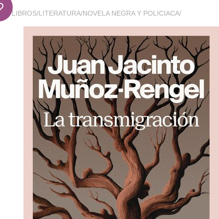
LIBROS
/
LITERATURA
/
NOVELA NEGRA Y POLICIACA
/