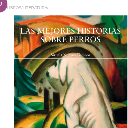
LIBROS
/
LITERATURA
/