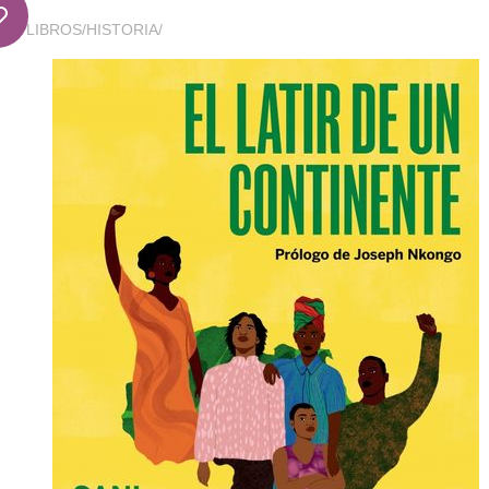
LIBROS
/
HISTORIA
/