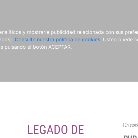
O
NOVEDADES
NOTICIAS
CONÓCENOS
analíticos y mostrarle publicidad relacionada con sus prefer
tados).
Consulte nuestra política de cookies.
Usted puede co
s pulsando el botón ACEPTAR.
LEGADO DE
[En stoc