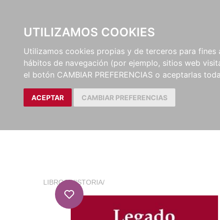
EL BUSCÓN
CATÁLOG
UTILIZAMOS COOKIES
Utilizamos cookies propias y de terceros para fines 
hábitos de navegación (por ejemplo, sitios web visi
el botón CAMBIAR PREFERENCIAS o aceptarlas toda
ACEPTAR
CAMBIAR PREFERENCIAS
LIBROS
/
HISTORIA
/