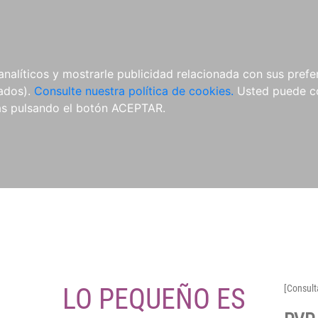
O
NOVEDADES
NOTICIAS
CONÓCENOS
analíticos y mostrarle publicidad relacionada con sus prefer
tados).
Consulte nuestra política de cookies.
Usted puede co
s pulsando el botón ACEPTAR.
LO PEQUEÑO ES
[Consult