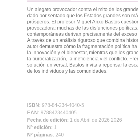
Un alegato provocador contra el mito de los gran
dado por sentado que los Estados grandes son más
prósperos. El profesor Miguel Anxo Bastos cuesti
provocadora: muchas de las disfunciones políticas
contemporáneas derivan precisamente del exceso d
A través de un análisis riguroso que combina histori
autor demuestra cómo la fragmentación política ha f
la innovación y el bienestar, mientras que los gran
la burocratización, la ineficiencia y el conflicto. F
solución universal, Bastos invita a repensar la esc
de los individuos y las comunidades.
ISBN:
978-84-234-4040-5
EAN:
9788423440405
Fecha de edición:
1 de Abril de 2026 2026
Nº edición:
1
Nº páginas:
240