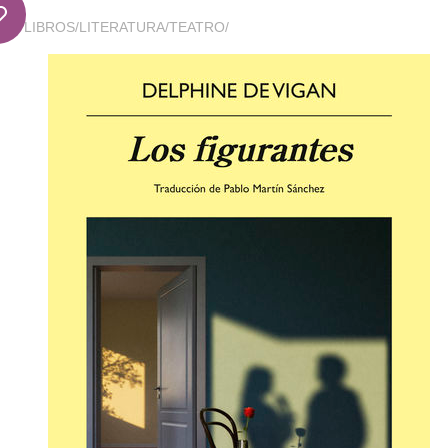
LIBROS
/
LITERATURA
/
TEATRO
/