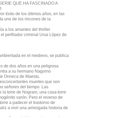
 SERIE QUE HA FASCINADO A
O
r éxito de los últimos años, en las
ada uno de los rincones de la
 a los amantes del thriller
 el perfilador criminal Unai López de
 ambientada en el medievo, se publica
ués de dos años en una peligrosa
entra a su hermano Nagorno
nte Onneca de Maestu.
desconcertantes muertes que son
Los señores del tiempo. Las
 la torre de Nograro, una casa-torre
mogénito varón. Pero el reverso de
torre a padecer el trastorno de
aliz a vivir una arriesgada historia de