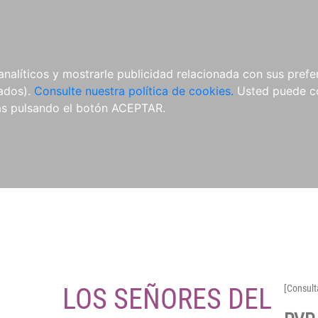
O
NOVEDADES
NOTICIAS
CONÓCENOS
analíticos y mostrarle publicidad relacionada con sus prefer
tados).
Consulte nuestra política de cookies.
Usted puede co
s pulsando el botón ACEPTAR.
LOS SEÑORES DEL
[Consult