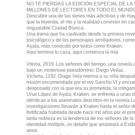
NO TE PIERDAS LA EDICIÓN ESPECIAL DE LA
MILLONES DE LECTORES EN TODO EL MUND
Descubre una de las series más adictivas y de mayo
que la leyenda, el rito y la realidad conviven en c
inigualable Ciudad Blanca.
Una trama que ha cautivado desde la primera novela
psicológico y de los personajes arrolladores, como
Ayala, más conocido por todos como Kraken.
Aquí termina tu caza, aquí comienza la mía
Vitoria, 2019. Los señores del tiempo, una novela
bajo un misterioso pseudónimo: Diego Veilaz.
Victoria, 1192. Diago Vela retorna a su villa desp
misión encomendada por el rey Sancho VI y encu
desposado con la que era su prometida, la intriga
Unai López de Ayala, Kraken, se enfrenta a unas 
idénticas a los asesinatos descritos en la novela 
investigaciones llevarán a Kraken hasta el señor de
fortificada habitada desde hace mil años por el pri
tanta nobleza es la tendencia de los señores de la 
identidad múltiple, un detalle que arrastrará a Estíb
amor.