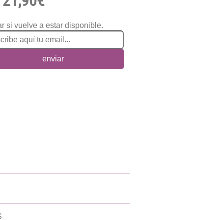
21,90€
r si vuelve a estar disponible.
enviar
S