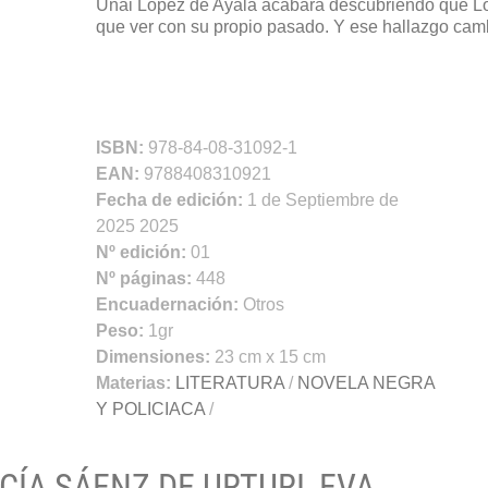
Unai López de Ayala acabará descubriendo que Lo
que ver con su propio pasado. Y ese hallazgo cambi
ISBN:
978-84-08-31092-1
EAN:
9788408310921
Fecha de edición:
1 de Septiembre de
2025 2025
Nº edición:
01
Nº páginas:
448
Encuadernación:
Otros
Peso:
1gr
Dimensiones:
23 cm x 15 cm
Materias:
LITERATURA
/
NOVELA NEGRA
Y POLICIACA
/
RCÍA SÁENZ DE URTURI, EVA