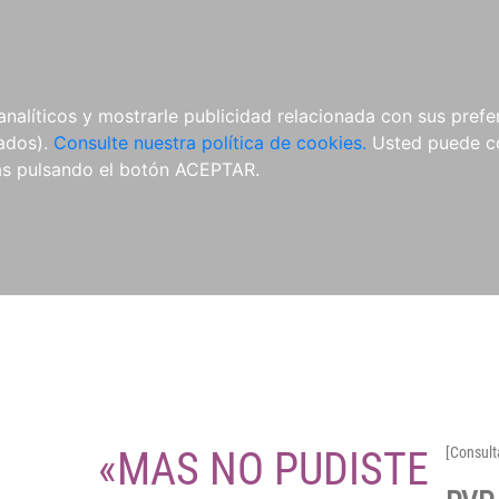
O
NOVEDADES
NOTICIAS
CONÓCENOS
analíticos y mostrarle publicidad relacionada con sus prefer
tados).
Consulte nuestra política de cookies.
Usted puede co
s pulsando el botón ACEPTAR.
«MAS NO PUDISTE
[Consult