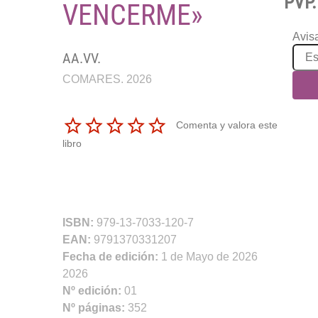
PVP.
VENCERME»
Avisa
AA.VV.
COMARES. 2026
Comenta y valora este
libro
ISBN:
979-13-7033-120-7
EAN:
9791370331207
Fecha de edición:
1 de Mayo de 2026
2026
Nº edición:
01
Nº páginas:
352