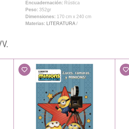
Encuadernación:
Rústica
Peso:
352gr
Dimensiones:
170 cm x 240 cm
Materias:
LITERATURA
/
VV.