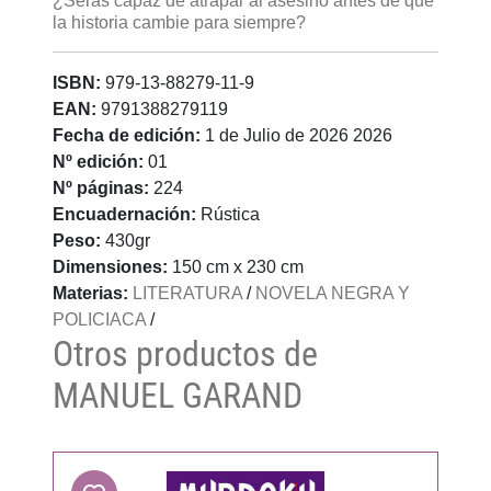
¿Serás capaz de atrapar al asesino antes de que
la historia cambie para siempre?
ISBN:
979-13-88279-11-9
EAN:
9791388279119
Fecha de edición:
1 de Julio de 2026 2026
Nº edición:
01
Nº páginas:
224
Encuadernación:
Rústica
Peso:
430gr
Dimensiones:
150 cm x 230 cm
Materias:
LITERATURA
/
NOVELA NEGRA Y
POLICIACA
/
Otros productos de
MANUEL GARAND