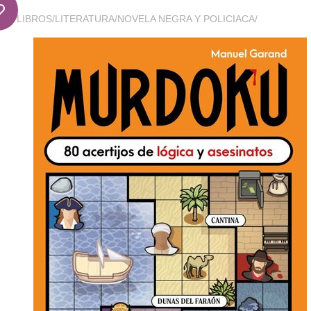
LIBROS
/
LITERATURA
/
NOVELA NEGRA Y POLICIACA
/