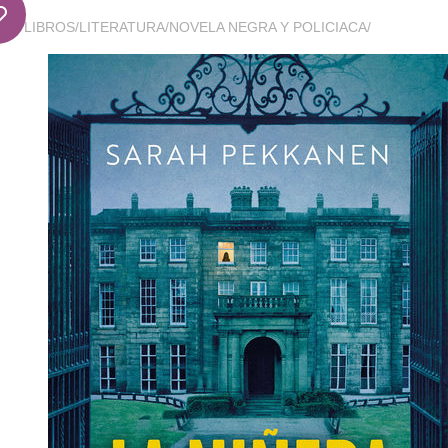
LIBROS
/
LITERATURA
/
NOVELA NEGRA Y POLICIACA
/