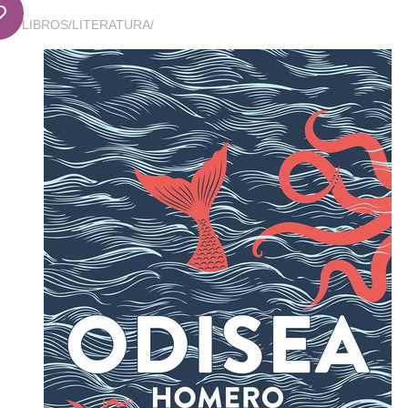
LIBROS
/
LITERATURA
/