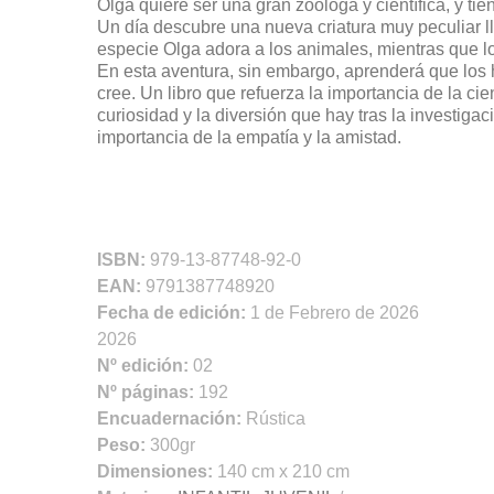
Olga quiere ser una gran zoóloga y científica, y tie
Un día descubre una nueva criatura muy peculiar
especie Olga adora a los animales, mientras que 
En esta aventura, sin embargo, aprenderá que los
cree. Un libro que refuerza la importancia de la cie
curiosidad y la diversión que hay tras la investigac
importancia de la empatía y la amistad.
ISBN:
979-13-87748-92-0
EAN:
9791387748920
Fecha de edición:
1 de Febrero de 2026
2026
Nº edición:
02
Nº páginas:
192
Encuadernación:
Rústica
Peso:
300gr
Dimensiones:
140 cm x 210 cm