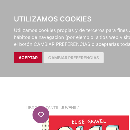
EL BUSCÓN
CATÁLOG
UTILIZAMOS COOKIES
Utilizamos cookies propias y de terceros para fines 
hábitos de navegación (por ejemplo, sitios web visi
el botón CAMBIAR PREFERENCIAS o aceptarlas toda
ACEPTAR
CAMBIAR PREFERENCIAS
LIBROS
/
INFANTIL-JUVENIL
/