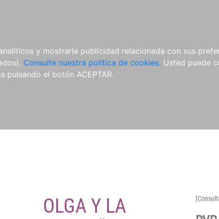
O
NOVEDADES
NOTICIAS
CONÓCENOS
analíticos y mostrarle publicidad relacionada con sus prefer
tados).
Consulte nuestra política de cookies.
Usted puede co
s pulsando el botón ACEPTAR.
OLGA Y LA
[Consult