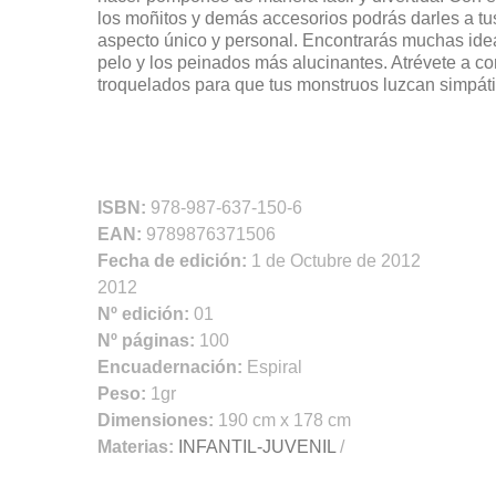
los moñitos y demás accesorios podrás darles a t
aspecto único y personal. Encontrarás muchas ideas
pelo y los peinados más alucinantes. Atrévete a co
troquelados para que tus monstruos luzcan simpátic
ISBN:
978-987-637-150-6
EAN:
9789876371506
Fecha de edición:
1 de Octubre de 2012
2012
Nº edición:
01
Nº páginas:
100
Encuadernación:
Espiral
Peso:
1gr
Dimensiones:
190 cm x 178 cm
Materias:
INFANTIL-JUVENIL
/