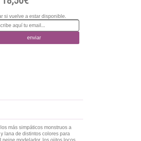
18,50€
r si vuelve a estar disponible.
enviar
r los más simpáticos monstruos a
y lana de distintos colores para
 peine modelador, los ojitos locos,