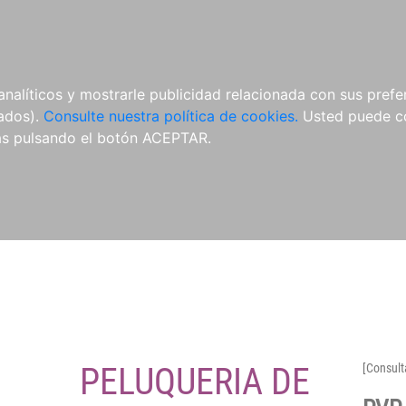
O
NOVEDADES
NOTICIAS
CONÓCENOS
analíticos y mostrarle publicidad relacionada con sus prefer
tados).
Consulte nuestra política de cookies.
Usted puede co
s pulsando el botón ACEPTAR.
PELUQUERIA DE
[Consult