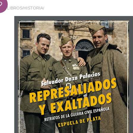
LIBROS
/
HISTORIA
/