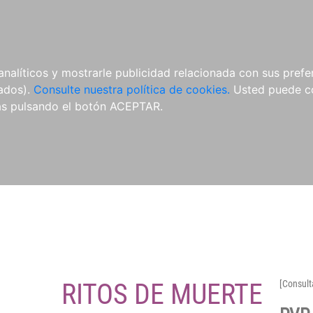
O
NOVEDADES
NOTICIAS
CONÓCENOS
analíticos y mostrarle publicidad relacionada con sus prefer
tados).
Consulte nuestra política de cookies.
Usted puede co
s pulsando el botón ACEPTAR.
RITOS DE MUERTE
[Consult