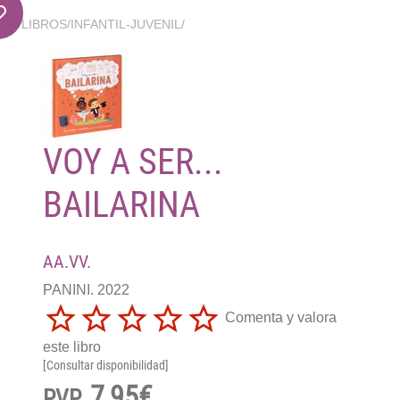
LIBROS
/
INFANTIL-JUVENIL
/
VOY A SER...
BAILARINA
AA.VV.
PANINI. 2022
Comenta y valora
este libro
[Consultar disponibilidad]
7,95€
PVP.