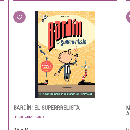
BARDÍN: EL SUPERRRELISTA
M
A
ED. 30O ANIVERSARIO
26,50€
9