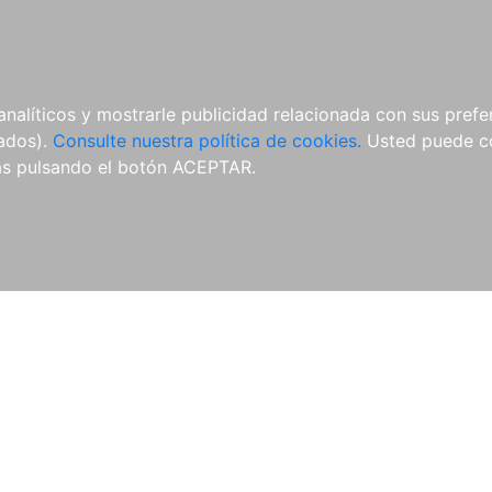
O
NOVEDADES
NOTICIAS
CONÓCENOS
analíticos y mostrarle publicidad relacionada con sus prefer
tados).
Consulte nuestra política de cookies.
Usted puede co
s pulsando el botón ACEPTAR.