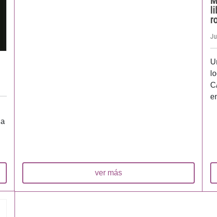
M
l
r
Ju
U
l
C
en
ia
ver más