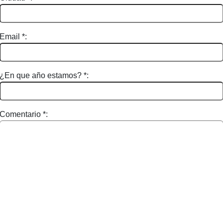
Email *:
¿En que año estamos? *:
Comentario *: