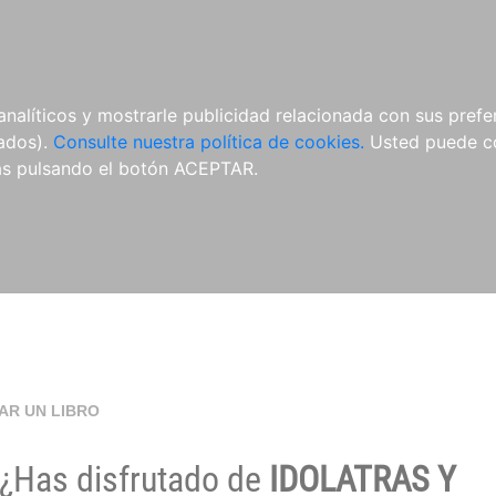
O
NOVEDADES
NOTICIAS
CONÓCENOS
analíticos y mostrarle publicidad relacionada con sus prefer
tados).
Consulte nuestra política de cookies.
Usted puede co
s pulsando el botón ACEPTAR.
AR UN LIBRO
¿Has disfrutado de
IDOLATRAS Y