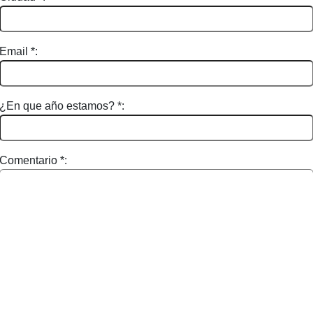
Email *:
¿En que año estamos? *:
Comentario *: