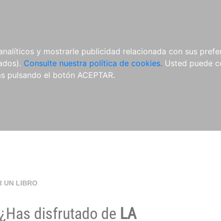
O
NOVEDADES
NOTICIAS
CONÓCENOS
analíticos y mostrarle publicidad relacionada con sus prefer
tados).
Consulte nuestra política de cookies.
Usted puede co
s pulsando el botón ACEPTAR.
 UN LIBRO
¿Has disfrutado de
LA