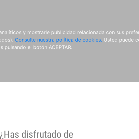
O
NOVEDADES
NOTICIAS
CONÓCENOS
analíticos y mostrarle publicidad relacionada con sus prefer
tados).
Consulte nuestra política de cookies.
Usted puede co
s pulsando el botón ACEPTAR.
¿Has disfrutado de