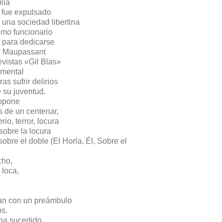
lia
s fue expulsado
 una sociedad libertina
omo funcionario
 para dedicarse
es, Maupassant
evistas «Gil Blas»
 mental
s sufrir delirios
e su juventud.
ropone
s de un centenar,
o, terror, locura
sobre la locura
re el doble (El Horla, Él, Sobre el
cho,
 loca,
an con un preámbulo
s.
 ha sucedido