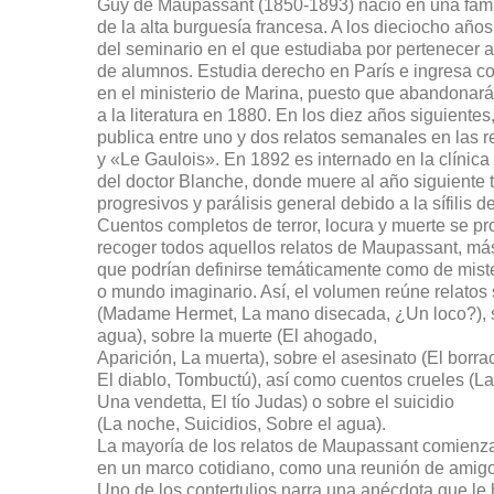
Guy de Maupassant (1850-1893) nació en una fami
de la alta burguesía francesa. A los dieciocho año
del seminario en el que estudiaba por pertenecer a
de alumnos. Estudia derecho en París e ingresa c
en el ministerio de Marina, puesto que abandonará
a la literatura en 1880. En los diez años siguient
publica entre uno y dos relatos semanales en las r
y «Le Gaulois». En 1892 es internado en la clínica
del doctor Blanche, donde muere al año siguiente tra
progresivos y parálisis general debido a la sífilis d
Cuentos completos de terror, locura y muerte se p
recoger todos aquellos relatos de Maupassant, má
que podrían definirse temáticamente como de misteri
o mundo imaginario. Así, el volumen reúne relatos 
(Madame Hermet, La mano disecada, ¿Un loco?), sob
agua), sobre la muerte (El ahogado,
Aparición, La muerta), sobre el asesinato (El borra
El diablo, Tombuctú), así como cuentos crueles (La
Una vendetta, El tío Judas) o sobre el suicidio
(La noche, Suicidios, Sobre el agua).
La mayoría de los relatos de Maupassant comienz
en un marco cotidiano, como una reunión de amigo
Uno de los contertulios narra una anécdota que le