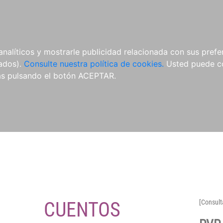
O
NOVEDADES
NOTICIAS
CONÓCENOS
analíticos y mostrarle publicidad relacionada con sus prefer
tados).
Consulte nuestra política de cookies.
Usted puede co
s pulsando el botón ACEPTAR.
CUENTOS
[Consult