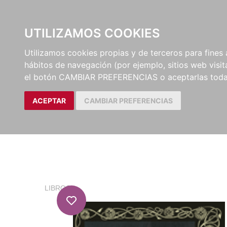
EL BUSCÓN
CATÁLOG
UTILIZAMOS COOKIES
Utilizamos cookies propias y de terceros para fines 
hábitos de navegación (por ejemplo, sitios web visi
el botón CAMBIAR PREFERENCIAS o aceptarlas toda
ACEPTAR
CAMBIAR PREFERENCIAS
LIBROS
/