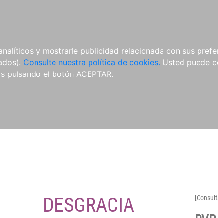
O
NOVEDADES
NOTICIAS
CONÓCENOS
analíticos y mostrarle publicidad relacionada con sus prefer
tados).
Consulte nuestra política de cookies.
Usted puede co
s pulsando el botón ACEPTAR.
DESGRACIA
[Consult