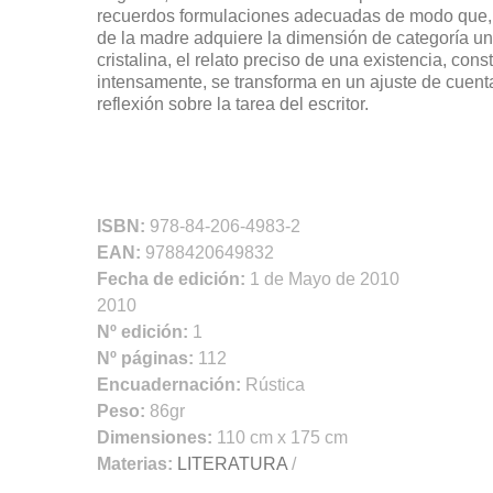
recuerdos formulaciones adecuadas de modo que, e
de la madre adquiere la dimensión de categoría uni
cristalina, el relato preciso de una existencia, cons
intensamente, se transforma en un ajuste de cuenta
reflexión sobre la tarea del escritor.
ISBN:
978-84-206-4983-2
EAN:
9788420649832
Fecha de edición:
1 de Mayo de 2010
2010
Nº edición:
1
Nº páginas:
112
Encuadernación:
Rústica
Peso:
86gr
Dimensiones:
110 cm x 175 cm
Materias:
LITERATURA
/