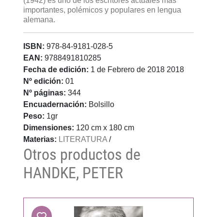
(1942) es uno de los escritores actuales más
importantes, polémicos y populares en lengua
alemana.
ISBN:
978-84-9181-028-5
EAN:
9788491810285
Fecha de edición:
1 de Febrero de 2018 2018
Nº edición:
01
Nº páginas:
344
Encuadernación:
Bolsillo
Peso:
1gr
Dimensiones:
120 cm x 180 cm
Materias:
LITERATURA
/
Otros productos de
HANDKE, PETER