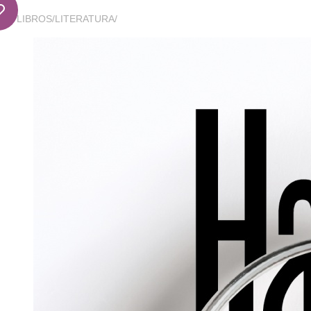
LIBROS
/
LITERATURA
/