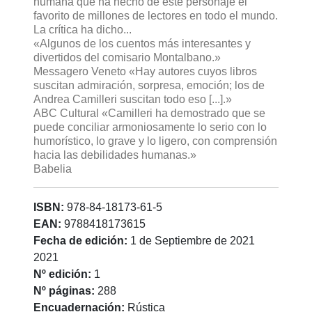
humana que ha hecho de este personaje el
favorito de millones de lectores en todo el mundo.
La crítica ha dicho...
«Algunos de los cuentos más interesantes y
divertidos del comisario Montalbano.»
Messagero Veneto «Hay autores cuyos libros
suscitan admiración, sorpresa, emoción; los de
Andrea Camilleri suscitan todo eso [...].»
ABC Cultural «Camilleri ha demostrado que se
puede conciliar armoniosamente lo serio con lo
humorístico, lo grave y lo ligero, con comprensión
hacia las debilidades humanas.»
Babelia
ISBN:
978-84-18173-61-5
EAN:
9788418173615
Fecha de edición:
1 de Septiembre de 2021
2021
Nº edición:
1
Nº páginas:
288
Encuadernación:
Rústica