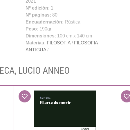
2021
Nº edición:
1
Nº páginas:
80
Encuadernación:
Rústica
Peso:
190gr
Dimensiones:
100 cm x 140 cm
Materias:
FILOSOFIA
/
FILOSOFIA
ANTIGUA
/
NECA, LUCIO ANNEO