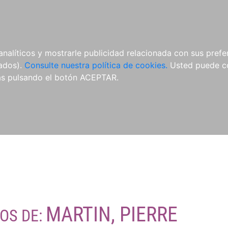
O
NOVEDADES
NOTICIAS
CONÓCENOS
analíticos y mostrarle publicidad relacionada con sus prefer
tados).
Consulte nuestra política de cookies.
Usted puede co
s pulsando el botón ACEPTAR.
MARTIN, PIERRE
ROS DE: