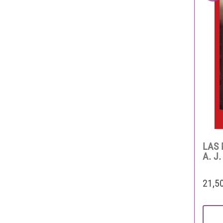
LAS 
A. J.
21,5