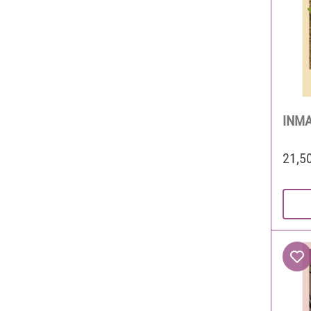
INM
21,5