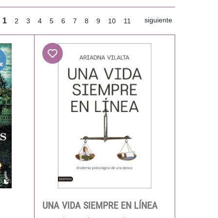
siguiente
1
2
3
4
5
6
7
8
9
10
11
UNA VIDA SIEMPRE EN LÍNEA